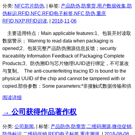
分类:
NFC芯片防伪
, |
标签:
产品防伪
,
防窜货
,
用户数据收集
,
防
伪标识
,
RFID
,
NFC
,
RFID电子标签
,
NFC 防伪
,
重庆
RFID
,
NXP
,
RFID识读
, |
2018
-
11
-
06
主要适用特点：Main applicable features:1、包装开封读取
数据警示； Warning to read data when packaging is
opened;2、包装完整产品防伪溯源信息反馈；security
traceability Information Feedback of Packaging Complete
Products;3、防伪溯ID与芯片物理UUID进行绑定，不可篡改
与复制。 The anti-counterfeiting tracing ID is bound to the
physical UUID of the chip and cannot be tampered with or
copied.部份参数：Some parameters:*非接触式数据传输和供
阅读详细
→ 公司获得作品著作权
分类:
公司新闻
, |
标签:
产品防伪
,
防窜货
,
二维码溯源
,
微信促销
,
防伪标识
,
二维码促销
,
RFID电子标签
,
重庆溯源
, |
2018
-
08
-
08