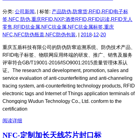
分类:
公司新闻
, |
标签:
产品防伪
,
防窜货
,
RFID
,
RFID电子标
签
,
NFC 防伪
,
重庆RFID
,
NXP
,
酒类RFID
,
RFID识读
,
RFID无人
零售
,
RFID抗金属
,
NFC抗金属
,
NFC抗金属标签
,
重庆
NFC
,
NFC防伪瓶盖
,
NFC防伪包装
, |
2018
-
12
-
20
重庆五盾科技有限公司的防伪防窜追溯系统、防伪技术产品、
RFID电子标签、物联网应用终端的研发、推广、销售及服务
评审符合GB/T19001-2016/ISO9001:2015质量管理体系认
证。The research and development, promotion, sales and
service evaluation of anti-counterfeiting and anti-channeling
tracing system, anti-counterfeiting technology products, RFID
electronic tags and Internet of Things application terminals of
Chongqing Wudun Technology Co., Ltd. conform to the
certification
阅读详细
NFC-定制加长天线芯片封口标