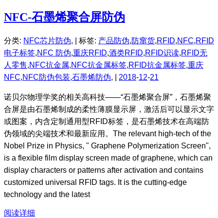
NFC-石墨烯聚合屏防伪
分类:
NFC芯片防伪
, |
标签:
产品防伪
,
防窜货
,
RFID
,
NFC
,
RFID
电子标签
,
NFC 防伪
,
重庆RFID
,
酒类RFID
,
RFID识读
,
RFID无
人零售
,
NFC抗金属
,
NFC抗金属标签
,
RFID抗金属标签
,
重庆
NFC
,
NFC防伪包装
,
石墨烯防伪
, |
2018
-
12
-
21
诺贝尔物理学奖的相关高科技——“石墨烯聚合屏”，石墨烯聚
合屏是由石墨烯制成的柔性薄膜显示屏，激活后可以显示文字
或图案，内含定制通用型RFID标签，是石墨烯技术在高端防
伪领域的尖端技术和最新应用。The relevant high-tech of the
Nobel Prize in Physics, " Graphene Polymerization Screen",
is a flexible film display screen made of graphene, which can
display characters or patterns after activation and contains
customized universal RFID tags. It is the cutting-edge
technology and the latest
阅读详细