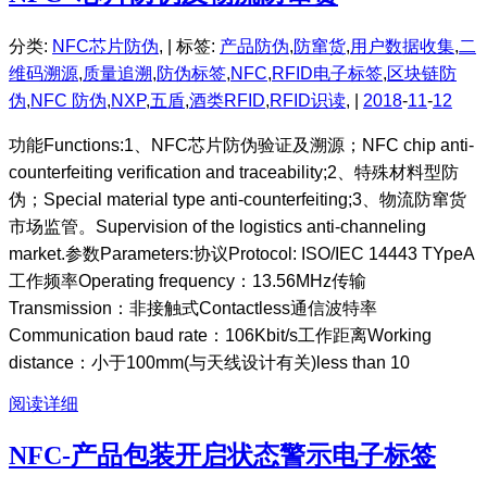
分类:
NFC芯片防伪
, |
标签:
产品防伪
,
防窜货
,
用户数据收集
,
二
维码溯源
,
质量追溯
,
防伪标签
,
NFC
,
RFID电子标签
,
区块链防
伪
,
NFC 防伪
,
NXP
,
五盾
,
酒类RFID
,
RFID识读
, |
2018
-
11
-
12
功能Functions:1、NFC芯片防伪验证及溯源；NFC chip anti-
counterfeiting verification and traceability;2、特殊材料型防
伪；Special material type anti-counterfeiting;3、物流防窜货
市场监管。Supervision of the logistics anti-channeling
market.参数Parameters:协议Protocol: ISO/IEC 14443 TYpeA
工作频率Operating frequency：13.56MHz传输
Transmission：非接触式Contactless通信波特率
Communication baud rate：106Kbit/s工作距离Working
distance：小于100mm(与天线设计有关)less than 10
阅读详细
NFC-产品包装开启状态警示电子标签