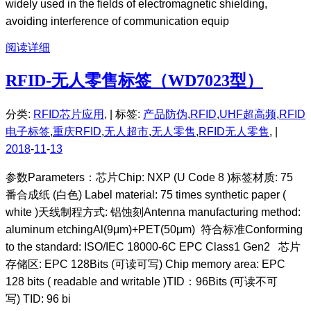
widely used in the fields of electromagnetic shielding,
avoiding interference of communication equip
阅读详细
RFID-无人零售标签（WD7023型）
分类:
RFID芯片应用
, |
标签:
产品防伪
,
RFID
,
UHF超高频
,
RFID
电子标签
,
重庆RFID
,
无人超市
,
无人零售
,
RFID无人零售
, |
2018
-
11
-
13
参数Parameters：芯片Chip: NXP (U Code 8 )标签材质: 75
番合成纸 (白色) Label material: 75 times synthetic paper (
white )天线制程方式: 铝蚀刻Antenna manufacturing method:
aluminum etchingAl(9μm)+PET(50μm) 符合标准Conforming
to the standard: ISO/IEC 18000-6C EPC Class1 Gen2 芯片
存储区: EPC 128Bits (可读可写) Chip memory area: EPC
128 bits ( readable and writable )TID：96Bits (可读不可
写) TID: 96 bi