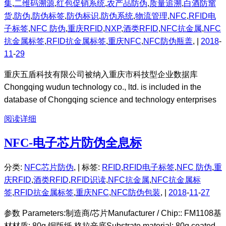
集
,
二维码溯源
,
红包促销系统
,
农产品防伪
,
质量追溯
,
白酒防窜
货
,
防伪
,
防伪标签
,
防伪标识
,
防伪系统
,
物流管理
,
NFC
,
RFID电
子标签
,
NFC 防伪
,
重庆RFID
,
NXP
,
酒类RFID
,
NFC抗金属
,
NFC
抗金属标签
,
RFID抗金属标签
,
重庆NFC
,
NFC防伪瓶盖
, |
2018
-
11
-
29
重庆五盾科技有限公司被纳入重庆市科技型企业数据库
Chongqing wudun technology co., ltd. is included in the
database of Chongqing science and technology enterprises
阅读详细
NFC-电子芯片防伪全息标
分类:
NFC芯片防伪
, |
标签:
RFID
,
RFID电子标签
,
NFC 防伪
,
重
庆RFID
,
酒类RFID
,
RFID识读
,
NFC抗金属
,
NFC抗金属标
签
,
RFID抗金属标签
,
重庆NFC
,
NFC防伪包装
, |
2018
-
11
-
27
参数 Parameters:制造商/芯片Manufacturer / Chip:: FM1108基
材材质: 80g 铜版纸 格拉辛底Substrate material: 80g coated