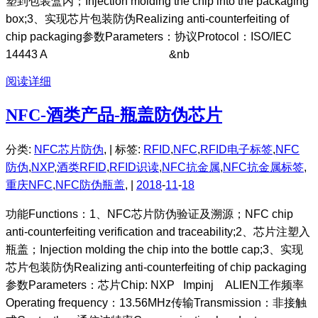
塑到包装盒内；Injection molding the chip into the packaging
box;3、实现芯片包装防伪Realizing anti-counterfeiting of
chip packaging参数Parameters：协议Protocol：ISO/IEC
14443 A &nb
阅读详细
NFC-酒类产品-瓶盖防伪芯片
分类:
NFC芯片防伪
, |
标签:
RFID
,
NFC
,
RFID电子标签
,
NFC
防伪
,
NXP
,
酒类RFID
,
RFID识读
,
NFC抗金属
,
NFC抗金属标签
,
重庆NFC
,
NFC防伪瓶盖
, |
2018
-
11
-
18
功能Functions：1、NFC芯片防伪验证及溯源；NFC chip
anti-counterfeiting verification and traceability;2、芯片注塑入
瓶盖；Injection molding the chip into the bottle cap;3、实现
芯片包装防伪Realizing anti-counterfeiting of chip packaging
参数Parameters：芯片Chip: NXP Impinj ALIEN工作频率
Operating frequency：13.56MHz传输Transmission：非接触