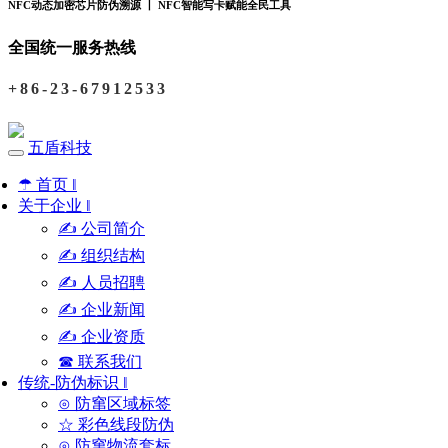
NFC动态加密芯片防伪溯源 丨 NFC智能写卡赋能全民工具
全国统一服务热线
+86-23-67912533
五盾科技
☂ 首页 ‖
关于企业 ‖
✍ 公司简介
✍ 组织结构
✍ 人员招聘
✍ 企业新闻
✍ 企业资质
☎ 联系我们
传统-防伪标识 ‖
⊙ 防窜区域标签
☆ 彩色线段防伪
⊙ 防窜物流套标