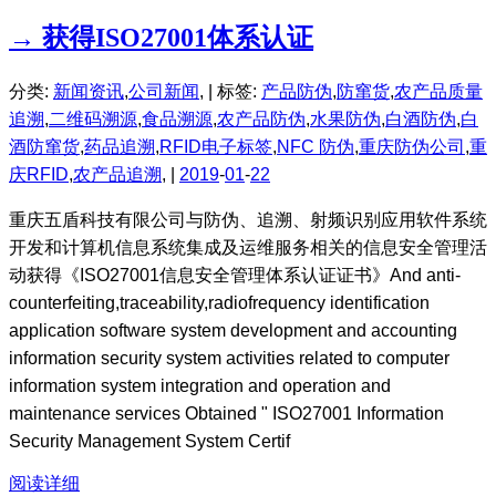
→ 获得ISO27001体系认证
分类:
新闻资讯
,
公司新闻
, |
标签:
产品防伪
,
防窜货
,
农产品质量
追溯
,
二维码溯源
,
食品溯源
,
农产品防伪
,
水果防伪
,
白酒防伪
,
白
酒防窜货
,
药品追溯
,
RFID电子标签
,
NFC 防伪
,
重庆防伪公司
,
重
庆RFID
,
农产品追溯
, |
2019
-
01
-
22
重庆五盾科技有限公司与防伪、追溯、射频识别应用软件系统
开发和计算机信息系统集成及运维服务相关的信息安全管理活
动获得《ISO27001信息安全管理体系认证证书》And anti-
counterfeiting,traceability,radiofrequency identification
application software system development and accounting
information security system activities related to computer
information system integration and operation and
maintenance services Obtained " ISO27001 Information
Security Management System Certif
阅读详细