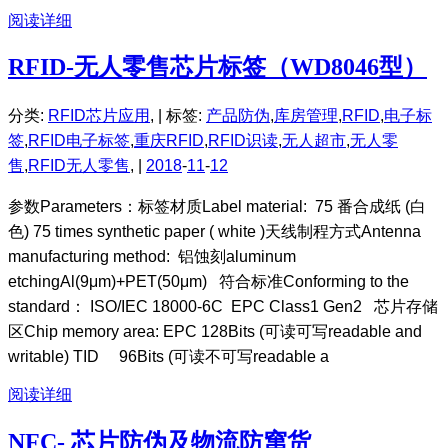
阅读详细
RFID-无人零售芯片标签（WD8046型）
分类:
RFID芯片应用
, |
标签:
产品防伪
,
库房管理
,
RFID
,
电子标
签
,
RFID电子标签
,
重庆RFID
,
RFID识读
,
无人超市
,
无人零
售
,
RFID无人零售
, |
2018
-
11
-
12
参数Parameters：标签材质Label material: 75 番合成纸 (白
色) 75 times synthetic paper ( white )天线制程方式Antenna
manufacturing method: 铝蚀刻aluminum
etchingAl(9μm)+PET(50μm) 符合标准Conforming to the
standard： ISO/IEC 18000-6C EPC Class1 Gen2 芯片存储
区Chip memory area: EPC 128Bits (可读可写readable and
writable) TID 96Bits (可读不可写readable a
阅读详细
NFC- 芯片防伪及物流防窜货