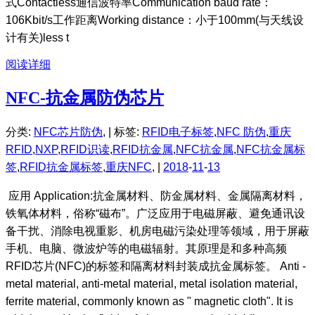
式Contactless通信波特率Communication baud rate：
106Kbit/s工作距离Working distance：小于100mm(与天线设
计有关)less t
阅读详细
NFC-抗金属防伪芯片
分类:
NFC芯片防伪
, |
标签:
RFID电子标签
,
NFC 防伪
,
重庆
RFID
,
NXP
,
RFID识读
,
RFID抗金属
,
NFC抗金属
,
NFC抗金属标
签
,
RFID抗金属标签
,
重庆NFC
, |
2018
-
11
-
13
应用 Application:抗金属材料、防金属材料、金属隔离材料，
铁氧体材料，俗称“磁布”。广泛应用于电磁屏蔽、避免通讯设
备干扰、消除电视重影、机房电磁污染处理等领域，用于屏蔽
手机、电脑、微波炉等的电磁辐射。其原理是和多种高频
RFID芯片(NFC)的标签和隔离材料封装成抗金属标签。 Anti -
metal material, anti-metal material, metal isolation material,
ferrite material, commonly known as " magnetic cloth". It is