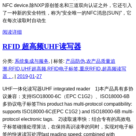
NFC device.除NXP原创签名和三道双向认证之外，它还引入
了一种新的安全特性，称为“安全唯一的NFC消息(SUN)”，它
在每次读取时自动生
阅读详细
RFID 超高频UHF读写器
分类:
系统集成与服务
, |
标签:
产品防伪
,
农产品质量追
溯
,
RFID
,
UHF超高频
,
RFID电子标签
,
重庆RFID
,
超高频读写
器，
, |
2019
-
01
-
27
UHF一体化读写器UHF integrated reader 1)本产品具有多协
议兼容：支持ISO18000-6C（EPC C1G2）、ISO18000-6B
多协议电子标签This product has multi-protocol compatibility:
supports ISO18000-6C(EPC C1G2 ) and ISO18000-6B multi-
protocol electronic tags. 2)读取速率快：结合专有的高效电
子标签碰撞处理算法，在保持高识读率的同时，实现对电子标
签的快速读写处理fast reading speed: combined with